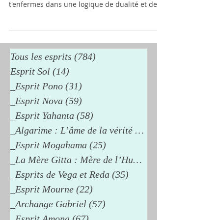
t'enfermes dans une logique de dualité et de
séparation. Tu adhères à la croyance du bien et
du mal, une croyance qui a façonné notre
monde actuel. Cette croyance te rend
vulnérable et manipulable, te plongeant dans
un monde de peur et de souffrance. Tu ne
Tous les esprits
(784)
784 posts
perçois pas le lien entre cette notion du bien et
Esprit Sol
(14)
14 posts
du mal et la souffrance qu'elle engendre. Tu
_Esprit Pono
(31)
31 posts
ignores tes propres énergies de jugement dest
_Esprit Nova
(59)
59 posts
_Esprit Yahanta
(58)
58 posts
_Algarime : L’âme de la vérité
(38)
38 posts
_Esprit Mogahama
(25)
25 posts
_La Mère Gitta : Mère de l’Humanité
_Esprits de Vega et Reda
(35)
35 posts
_Esprit Mourne
(22)
22 posts
_Archange Gabriel
(57)
57 posts
_Esprit Amona
(67)
67 posts