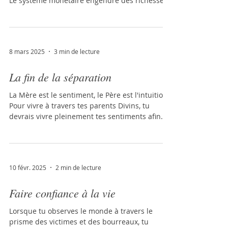
Le système monétaire engendre des richesses
illusoires, qui n'ont de valeur que par la
croyance, c'est-à-dire par les perceptions et les
représentations collectives. Ce système est
devenu un culte et ne remplit plus sa fonction
8 mars 2025
3 min de lecture
initiale. En réalité, l’or n’a pas plus de valeur
que le fer, et les produits manufacturés n’ont
La fin de la séparation
pas plus de valeur que les produits bruts. C’est
le système
La Mère est le sentiment, le Père est l'intuition.
Pour vivre à travers tes parents Divins, tu
devrais vivre pleinement tes sentiments afin
que le Père puisse t'éclairer par l'intuition, un
éclat de lumière venu de nulle part. L'équilibre
entre le Père et la Mère te maintient dans le
présent, qui est la réalité. Si ton intuition
10 févr. 2025
2 min de lecture
précède ton sentiment, tu es encore dans
l'illusion du mental. Si ton sentiment est
Faire confiance à la vie
polarisé, tu es encore sous l'emprise de
l'émotion, résultat d'
Lorsque tu observes le monde à travers le
prisme des victimes et des bourreaux, tu