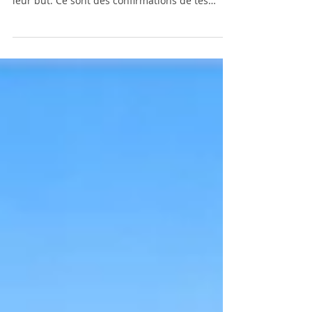
leur but. Ce sont des confirmations de tes
croyances. Lorsque tu es en jubilation devant
une personne qui correspond à tes attentes
amoureuses, tu es sous l’emprise de ces
émotions. Celles-ci changent en fonction de tes
interprétations de la situation et de ta vision de
la vie du moment. Toute attente est une
réponse à une émotion : elle dissimule un
désir réactionnel qui cherche à c