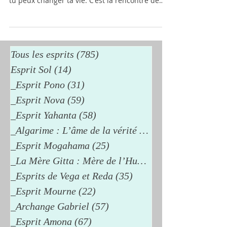
tu peux changer ta vie. C'est la rencontre de
l'amour actif avec l'amour passif, l'aimant et
l'aimé. Lorsque tu prononces la phrase "Je
t'aime", tu es ici et maintenant, à ta place. À
partir de ce point, tu es créateur. La pensée ne
peut pas concevoir le présent où tout est
Tous les esprits
(785)
785 posts
harmonie et où tu n'as besoin de rien, car elle
Esprit Sol
(14)
14 posts
se situe dans le temps. L'Amour est dans le
_Esprit Pono
(31)
31 posts
présent, la p
_Esprit Nova
(59)
59 posts
_Esprit Yahanta
(58)
58 posts
_Algarime : L’âme de la vérité
(38)
38 posts
_Esprit Mogahama
(25)
25 posts
_La Mère Gitta : Mère de l’Humanité
_Esprits de Vega et Reda
(35)
35 posts
_Esprit Mourne
(22)
22 posts
_Archange Gabriel
(57)
57 posts
_Esprit Amona
(67)
67 posts