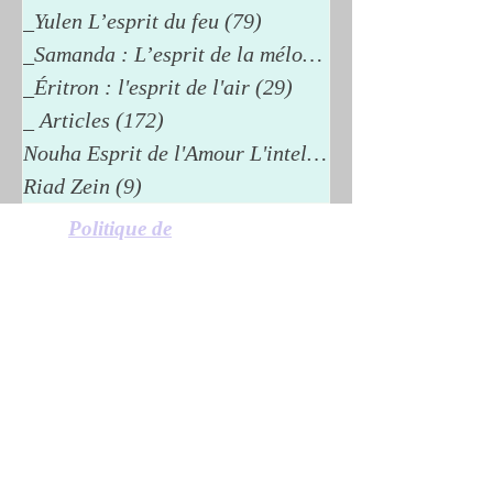
_Yulen L’esprit du feu
(79)
79 posts
_Samanda : L’esprit de la mélodie
(26)
_Éritron : l'esprit de l'air
(29)
29 posts
_ Articles
(172)
172 posts
Nouha Esprit de l'Amour L'intelli
(15)
Riad Zein
(9)
9 posts
Politique de
confidentialité
Politique en matière de cookies
Mentions légales
© 2024 Riad Zein