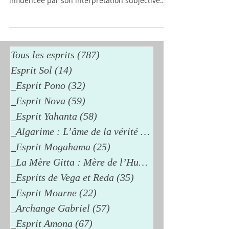
influencée par son interprétation subjective
fondée sur ton passé. Tant qu’il est imprégné
des mémoires duelles, il est incapable de te
transmettre la réalité. Le mental peut
cependant devenir neutre et fidèle à ce qui est.
Pour cela, il doit se libérer de ses filtres : ces
Tous les esprits
(787)
787 posts
personnages que tu utilises comme des
Esprit Sol
(14)
14 posts
déguisements pour dissimuler ta véritable
_Esprit Pono
(32)
32 posts
nature, celle que tu avais jadis jugée ind
_Esprit Nova
(59)
59 posts
_Esprit Yahanta
(58)
58 posts
_Algarime : L’âme de la vérité
(38)
38 posts
_Esprit Mogahama
(25)
25 posts
_La Mère Gitta : Mère de l’Humanité
_Esprits de Vega et Reda
(35)
35 posts
_Esprit Mourne
(22)
22 posts
_Archange Gabriel
(57)
57 posts
_Esprit Amona
(67)
67 posts