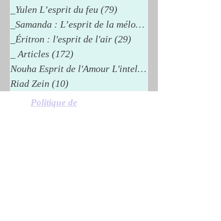
_Yulen L’esprit du feu
(79)
79 posts
_Samanda : L’esprit de la mélodie
(26)
_Éritron : l'esprit de l'air
(29)
29 posts
_ Articles
(172)
172 posts
Nouha Esprit de l'Amour L'intelli
(15)
Riad Zein
(10)
10 posts
Politique de
confidentialité
Politique en matière de cookies
Mentions légales
© 2024 Riad Zein