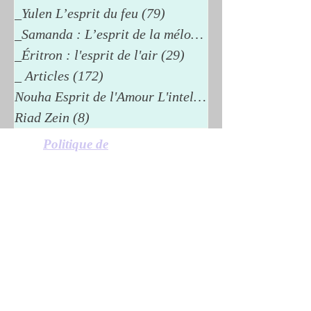
_Yulen L’esprit du feu
(79)
79 posts
_Samanda : L’esprit de la mélodie
(26)
_Éritron : l'esprit de l'air
(29)
29 posts
_ Articles
(172)
172 posts
Nouha Esprit de l'Amour L'intelli
(15)
Riad Zein
(8)
8 posts
Politique de
confidentialité
Politique en matière de cookies
Mentions légales
© 2024 Riad Zein