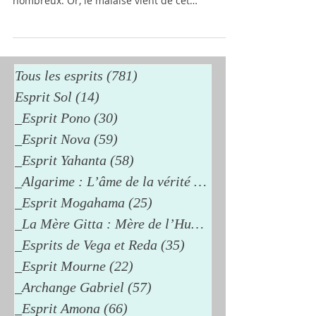
nombreux. Or, le malaise vient de cet
attachement à la tranquillité. Tu ne te rends
pas compte que l’inconfort est un fait intérieur,
une conséquence d’un désaccord entre deux
idées auxquelles tu tiens. La paix se trouve au-
delà des idées. Elles te perturbent parce que
Tous les esprits
(781)
781 posts
tu les retiens. C’est un désir de possession : tu
Esprit Sol
(14)
14 posts
veux t’approprier certaines idées pour te sentir
_Esprit Pono
(30)
30 posts
riche et valeureu
_Esprit Nova
(59)
59 posts
_Esprit Yahanta
(58)
58 posts
_Algarime : L’âme de la vérité
(38)
38 posts
_Esprit Mogahama
(25)
25 posts
_La Mère Gitta : Mère de l’Humanité
_Esprits de Vega et Reda
(35)
35 posts
_Esprit Mourne
(22)
22 posts
_Archange Gabriel
(57)
57 posts
_Esprit Amona
(66)
66 posts