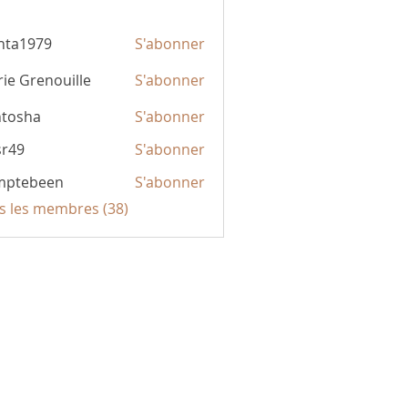
hta1979
S'abonner
979
ie Grenouille
S'abonner
ntosha
S'abonner
sr49
S'abonner
mptebeen
S'abonner
been
us les membres (38)