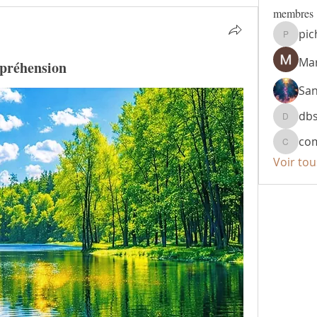
membres
pic
pichta1
Mar
mpréhension
Sa
db
dbsr49
co
compte
Voir to