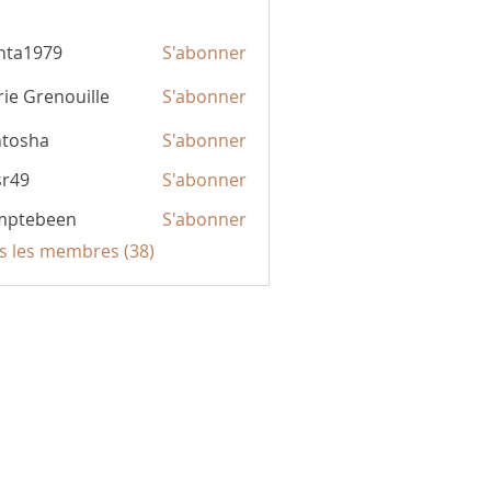
hta1979
S'abonner
979
ie Grenouille
S'abonner
ntosha
S'abonner
sr49
S'abonner
mptebeen
S'abonner
been
us les membres (38)