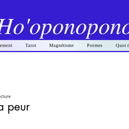
Ho'oponopon
ement
Tarot
Magnétisme
Poemes
Quoi 
ecture
la peur
r 5.