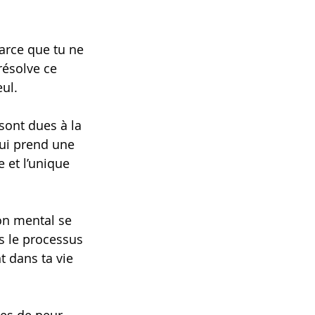
arce que tu ne 
résolve ce 
eul.
ont dues à la 
qui prend une 
 et l’unique 
on mental se 
s le processus 
 dans ta vie 