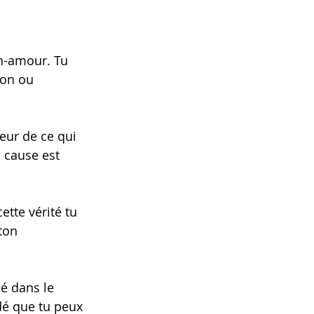
n-amour. Tu 
ion ou 
eur de ce qui 
 cause est 
ette vérité tu 
ton 
é dans le 
édé que tu peux 