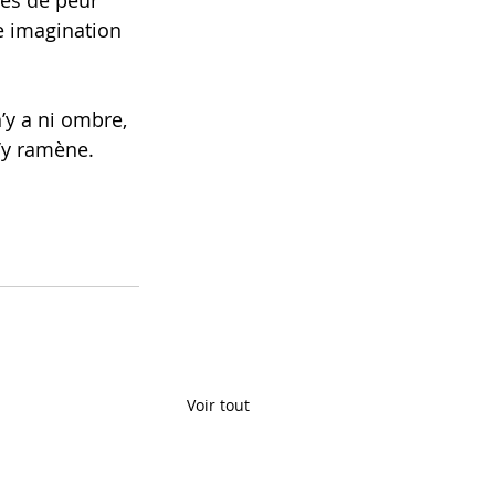
mes de peur 
e imagination 
n’y a ni ombre, 
t’y ramène.
Voir tout