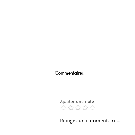
Commentaires
Ajouter une note
Le chemin de l’indépendance
Rédigez un commentaire...