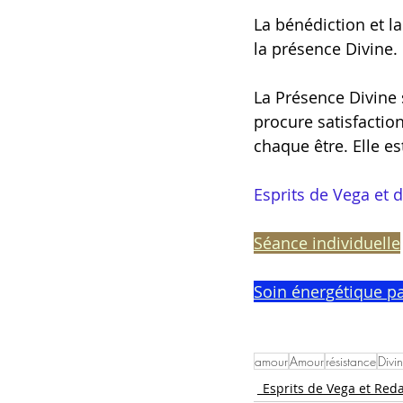
La bénédiction et l
la présence Divine. 
La Présence Divine 
procure satisfaction
chaque être. Elle es
Esprits de Vega et 
Séance individuelle
Soin énergétique pa
amour
Amour
résistance
Divin
_Esprits de Vega et Red