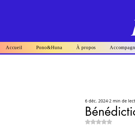
Accueil
Pono&Huna
À propos
Accompagn
6 déc. 2024
2 min de lec
Bénédicti
Noté NaN étoiles su