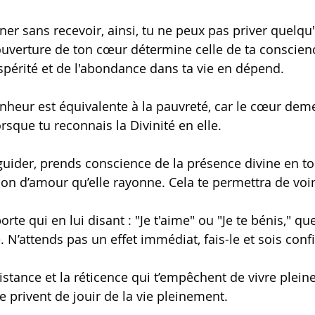
er sans recevoir, ainsi, tu ne peux pas priver quelqu'
ouverture de ton cœur détermine celle de ta conscienc
ospérité et de l'abondance dans ta vie en dépend.
nheur est équivalente à la pauvreté, car le cœur dem
rsque tu reconnais la Divinité en elle.
guider, prends conscience de la présence divine en to
tion d’amour qu’elle rayonne. Cela te permettra de voi
rte qui en lui disant : "Je t'aime" ou "Je te bénis," que
N’attends pas un effet immédiat, fais-le et sois confi
sistance et la réticence qui t’empêchent de vivre pleine
te privent de jouir de la vie pleinement.