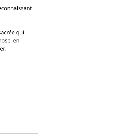
reconnaissant 
acrée qui 
hose, en 
er.