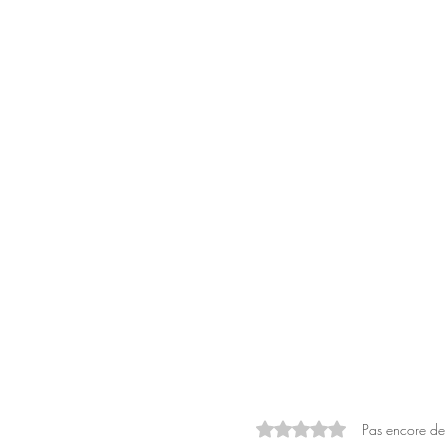
Noté 0 étoile sur 5.
Pas encore de