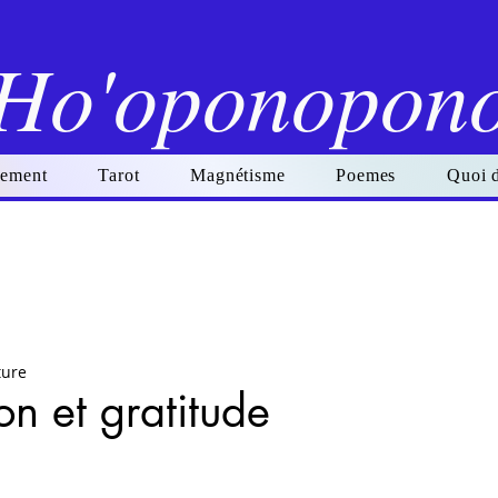
Ho'oponopon
ement
Tarot
Magnétisme
Poemes
Quoi 
ture
on et gratitude
r 5.