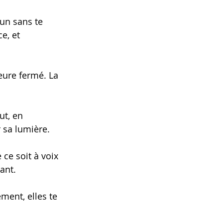
un sans te 
e, et 
eure fermé. La 
ut, en 
r sa lumière.
 ce soit à voix 
ant.
ment, elles te 