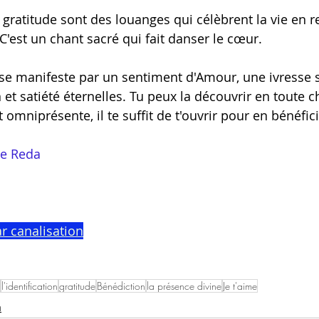
a gratitude sont des louanges qui célèbrent la vie en 
C'est un chant sacré qui fait danser le cœur.
se manifeste par un sentiment d'Amour, une ivresse s
 et satiété éternelles. Tu peux la découvrir en toute c
t omniprésente, il te suffit de t'ouvrir pour en bénéfici
de Reda
r canalisation
l'identification
gratitude
Bénédiction
la présence divine
Je t'aime
a