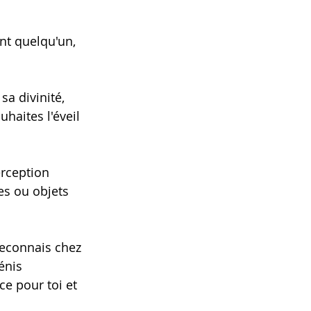
nt quelqu'un, 
sa divinité, 
uhaites l'éveil 
erception 
res ou objets 
reconnais chez 
énis 
e pour toi et 