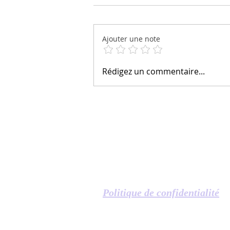
Ajouter une note
Une nouvelle prise de
Rédigez un commentaire...
conscience
Politique de confidentialité