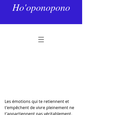
4 juil. 2025
2 min de lecture
Ho'oponopono
Bénédiction et malédiction
Noté NaN étoiles sur 5.
Les émotions qui te retiennent et 
t'empêchent de vivre pleinement ne 
t'appartiennent pas véritablement. 