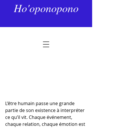
9 mai
3 min de lecture
Ho'oponopono
Cesser d’interpréter la vie pour
enfin la vivre
Noté NaN étoiles sur 5.
L’être humain passe une grande 
partie de son existence à interpréter 
ce qu’il vit. Chaque événement, 
chaque relation, chaque émotion est 