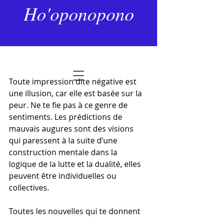
13 juil. 2024
2 min de lecture
Ho'oponopono
L’état d’éveil
Dernière mise à jour :
27 janv.
Noté NaN étoiles sur 5.
Toute impression dite négative est 
une illusion, car elle est basée sur la 
peur. Ne te fie pas à ce genre de 
sentiments. Les prédictions de 
mauvais augures sont des visions 
qui paressent à la suite d’une 
construction mentale dans la 
logique de la lutte et la dualité, elles 
peuvent être individuelles ou 
collectives.
Toutes les nouvelles qui te donnent 