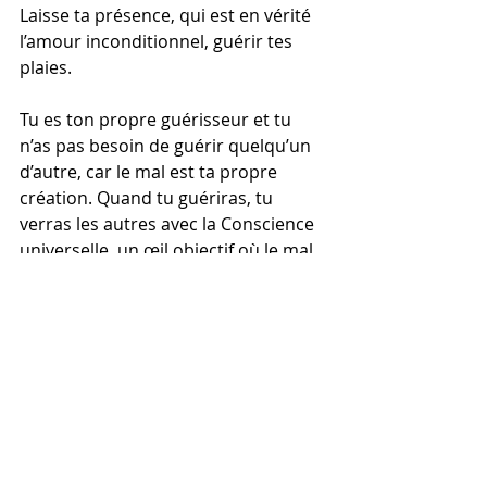
Laisse ta présence, qui est en vérité 
l’amour inconditionnel, guérir tes 
plaies.
Tu es ton propre guérisseur et tu 
n’as pas besoin de guérir quelqu’un 
d’autre, car le mal est ta propre 
création. Quand tu guériras, tu 
verras les autres avec la Conscience 
universelle, un œil objectif où le mal 
n’existe pas.
Samanda : L’esprit de la mélodie
Séance individuelle
Soin énergétique par canalisation
_Samanda : L’esprit de la mélodie