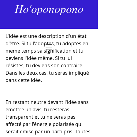
15 mai 2024
2 min de lecture
Ho'oponopono
L'humilité et le jugement
Dernière mise à jour :
27 janv.
Noté NaN étoiles sur 5.
L'idée est une description d'un état 
d'être. Si tu l'adoptes, tu adoptes en 
même temps sa signification et tu 
deviens l'idée même. Si tu lui 
résistes, tu deviens son contraire. 
Dans les deux cas, tu seras impliqué 
dans cette idée.
En restant neutre devant l'idée sans 
émettre un avis, tu resteras 
transparent et tu ne seras pas 
affecté par l'énergie polarisée qui 
serait émise par un parti pris. Toutes 