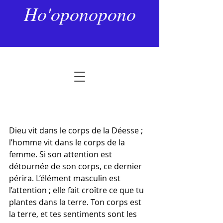
15 mars 2024
3 min de lecture
Ho'oponopono
L’identité sexuelle
Dernière mise à jour :
27 janv.
Noté NaN étoiles sur 5.
Dieu vit dans le corps de la Déesse ; 
l’homme vit dans le corps de la 
femme. Si son attention est 
détournée de son corps, ce dernier 
périra. L’élément masculin est 
l’attention ; elle fait croître ce que tu 
plantes dans la terre. Ton corps est 
la terre, et tes sentiments sont les 