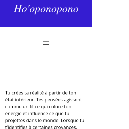
24 mai
2 min de lecture
Ho'oponopono
L’Illusion de la Dualité : entre
positif et négatif
Noté NaN étoiles sur 5.
Tu crées ta réalité à partir de ton 
état intérieur. Tes pensées agissent 
comme un filtre qui colore ton 
énergie et influence ce que tu 
projettes dans le monde. Lorsque tu 
t’identifies à certaines croyances, 