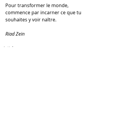
Pour transformer le monde, 
commence par incarner ce que tu 
souhaites y voir naître.
Riad Zein
_ Articles
Commentaires
0.0/5 (0)
Commenter et noter...