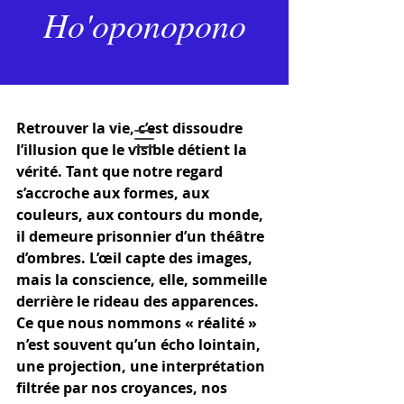
27 oct. 2025
2 min de lecture
Ho'oponopono
L’Unité Derrière le Visible
Dernière mise à jour :
29 déc. 2025
Noté NaN étoiles sur 5.
Retrouver la vie, c’est dissoudre 
l’illusion que le visible détient la 
vérité. Tant que notre regard 
s’accroche aux formes, aux 
couleurs, aux contours du monde, 
il demeure prisonnier d’un théâtre 
d’ombres. L’œil capte des images, 
mais la conscience, elle, sommeille 
derrière le rideau des apparences. 
Ce que nous nommons « réalité » 
n’est souvent qu’un écho lointain, 
une projection, une interprétation 
filtrée par nos croyances, nos 