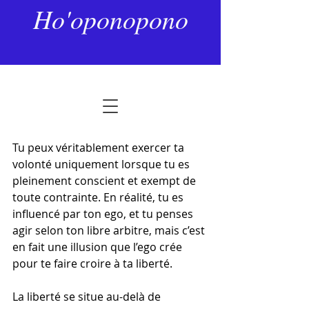
14 sept. 2024
2 min de lecture
Ho'oponopono
La Liberté
Dernière mise à jour :
8 janv.
Noté NaN étoiles sur 5.
Tu peux véritablement exercer ta 
volonté uniquement lorsque tu es 
pleinement conscient et exempt de 
toute contrainte. En réalité, tu es 
influencé par ton ego, et tu penses 
agir selon ton libre arbitre, mais c’est 
en fait une illusion que l’ego crée 
pour te faire croire à ta liberté.
La liberté se situe au-delà de 