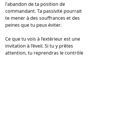
l'abandon de ta position de 
commandant. Ta passivité pourrait 
te mener à des souffrances et des 
peines que tu peux éviter.
Ce que tu vois à l’extérieur est une 
invitation à l’éveil. Si tu y prêtes 
attention, tu reprendras le contrôle 
de ta vie et la paix regagnera ton 
monde.
Algarime
Séance individuelle
Soin énergétique par canalisation
_Algarime : L’âme de la vérité