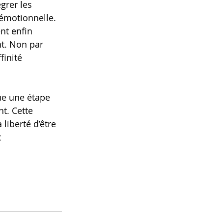
grer les 
émotionnelle. 
nt enfin 
nt. Non par 
finité 
tue une étape 
t. Cette 
liberté d’être 
 