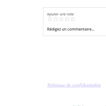
Ajouter une note
La relation vivante avec le
Rédigez un commentaire...
Divin
Politique de confidentialité