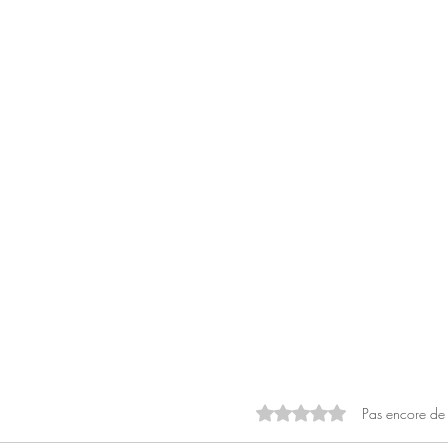
Noté 0 étoile sur 5.
Pas encore de