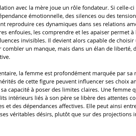
ation avec la mère joue un rôle fondateur. Si celle-ci 
endance émotionnelle, des silences ou des tensions 
t reproduire ces dynamiques dans ses relations am
res enfouies, les comprendre et les apaiser permet à
fluences invisibles. Il devient alors capable de choisir
 combler un manque, mais dans un élan de liberté, d’
tive.
taire, la femme est profondément marquée par sa re
érités de cette figure peuvent influencer ses choix a
t sa capacité à poser des limites claires. Une femme q
lits intérieurs liés à son père se libère des attentes c
s et des dépendances affectives. Elle peut ainsi entr
ses véritables désirs, plutôt que sur des projections 