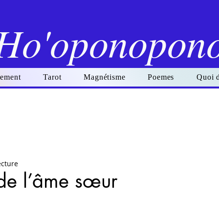
Ho'oponopon
ement
Tarot
Magnétisme
Poemes
Quoi 
ecture
 de l’âme sœur
r 5.