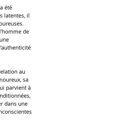
a été 
latentes, il 
oureuses. 
 l’homme de 
 une 
authenticité 
lation au 
moureux, sa 
ui parvient à 
onditionnées, 
er dans une 
inconscientes 