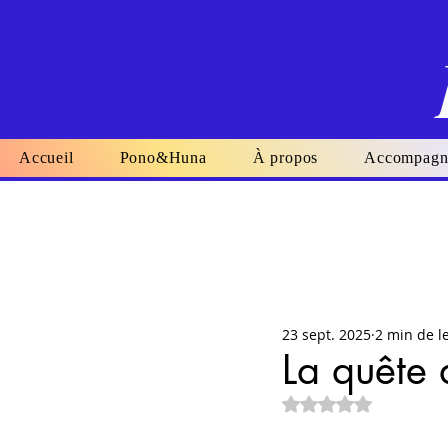
Accueil
Pono&Huna
À propos
Accompagn
23 sept. 2025
2 min de l
La quête
Noté NaN étoiles su