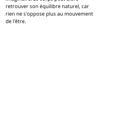
retrouver son équilibre naturel, car 
rien ne s'oppose plus au mouvement 
de l'être.
Retrouver la jeunesse ne consiste 
donc pas à revenir en arrière. C'est 
abandonner les couches de peur, de 
culpabilité et de faux-semblants qui 
recouvrent ce que tu es depuis 
toujours. Tu n'as rien à devenir ; tu 
as seulement à cesser de résister à 
la vie.
En accueillant pleinement ce que tu 
ressens, sans fuir ni te justifier, tu 
mets fin à l'illusion de la séparation. 
Ce qui était construit sur cette 
illusion s'effondre de lui-même. Alors 