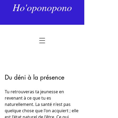
7 juil.
3 min de lecture
Ho'oponopono
La santé retrouvée
Noté NaN étoiles sur 5.
Du déni à la présence
Tu retrouveras ta jeunesse en 
revenant à ce que tu es 
naturellement. La santé n'est pas 
quelque chose que l'on acquiert ; elle 
est l'état naturel de l'être. Ce qui 