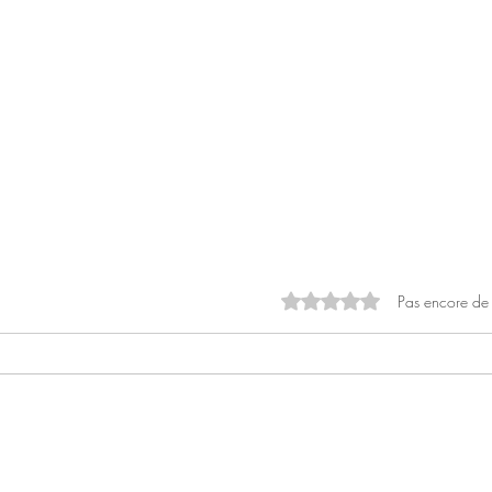
Noté 0 étoile sur 5.
Pas encore de
L'int
L'entièreté est une clé vers la