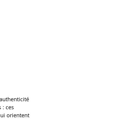
authenticité 
 : ces 
i orientent 