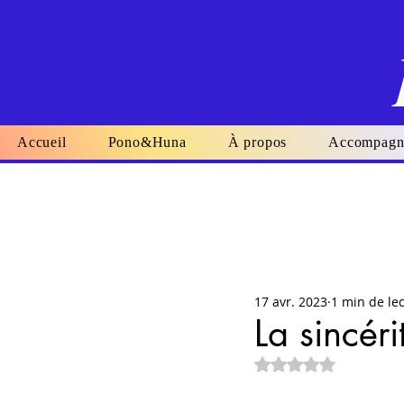
Accueil
Pono&Huna
À propos
Accompagn
17 avr. 2023
1 min de le
La sincér
Noté NaN étoiles su