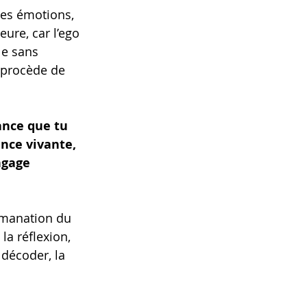
es émotions, 
eure, car l’ego 
le sans 
 procède de 
ance que tu 
ence vivante, 
ngage 
Émanation du 
la réflexion, 
 décoder, la 