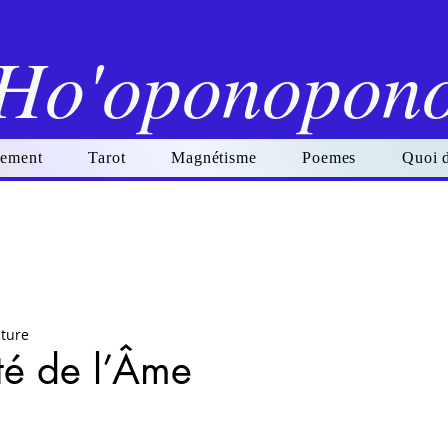
Ho'oponopon
ement
Tarot
Magnétisme
Poemes
Quoi 
cture
ité de l’Âme
r 5.