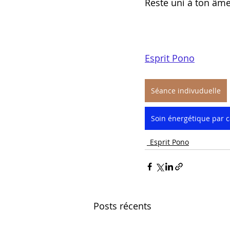
Reste uni à ton âme
Esprit Pono
Séance indivuduelle
Soin énergétique par c
_Esprit Pono
Posts récents