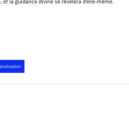
, et la guidance divine se révélera d’elle‑même.
analisation