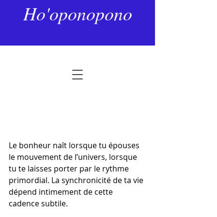
21 févr.
2 min de lecture
Ho'oponopono
La synchronicité
Noté NaN étoiles sur 5.
Le bonheur naît lorsque tu épouses 
le mouvement de l’univers, lorsque 
tu te laisses porter par le rythme 
primordial. La synchronicité de ta vie 
dépend intimement de cette 
cadence subtile.