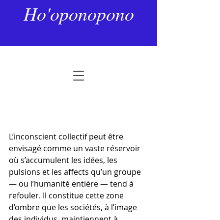
13 avr.
2 min de lecture
Ho'oponopono
La vie souterraine des sociétés
Noté NaN étoiles sur 5.
L’inconscient collectif peut être 
envisagé comme un vaste réservoir 
où s’accumulent les idées, les 
pulsions et les affects qu’un groupe 
— ou l’humanité entière — tend à 
refouler. Il constitue cette zone 
d’ombre que les sociétés, à l’image 
des individus, maintiennent à 