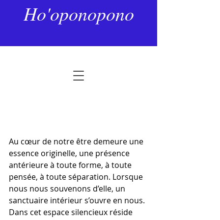
11 mars
2 min de lecture
Ho'oponopono
La voix de l’unité
Noté NaN étoiles sur 5.
Au cœur de notre être demeure une 
essence originelle, une présence 
antérieure à toute forme, à toute 
pensée, à toute séparation. Lorsque 
nous nous souvenons d’elle, un 
sanctuaire intérieur s’ouvre en nous. 
Dans cet espace silencieux réside 