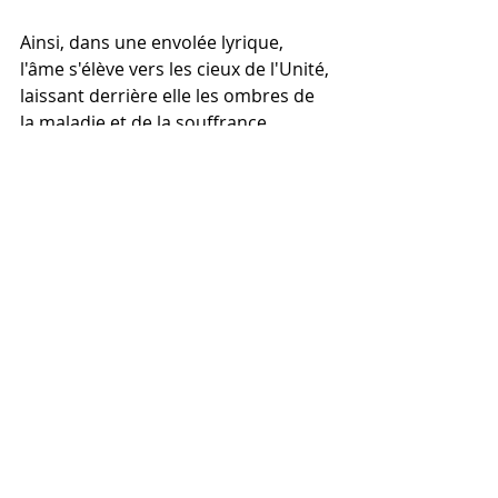
Ainsi, dans une envolée lyrique, 
l'âme s'élève vers les cieux de l'Unité, 
laissant derrière elle les ombres de 
la maladie et de la souffrance. 
L'esprit, éclairé par la lumière divine, 
embrasse la sagesse infinie et goûte 
à la félicité éternelle.
Yulen
L’esprit du feu
_Yulen L’esprit du feu
Commentaires
0.0/5 (0)