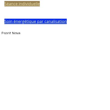
Séance individuelle
Soin énergétique par canalisation
_Esprit Nova
Commentaires
0.0/5 (0)
Commenter et noter...