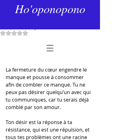
17 sept. 2024
2 min de lecture
Ho'oponopono
Ouverture du cœur et
agression
Dernière mise à jour :
20 déc. 2025
Noté NaN étoiles sur 5.
La fermeture du cœur engendre le 
manque et pousse à consommer 
afin de combler ce manque. Tu ne 
peux pas désirer quelqu’un avec qui 
tu communiques, car tu serais déjà 
comblé par son amour.
Ton désir est la réponse à ta 
résistance, qui est une répulsion, et 
tous tes problèmes ont une racine 