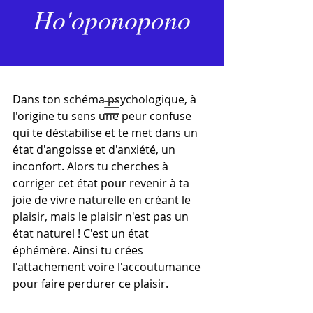
10 avr. 2023
1 min de lecture
Ho'oponopono
Peur et désir
Dernière mise à jour :
20 déc. 2025
Noté NaN étoiles sur 5.
Dans ton schéma psychologique, à 
l'origine tu sens une peur confuse 
qui te déstabilise et te met dans un 
état d'angoisse et d'anxiété, un 
inconfort. Alors tu cherches à 
corriger cet état pour revenir à ta 
joie de vivre naturelle en créant le 
plaisir, mais le plaisir n'est pas un 
état naturel ! C'est un état 
éphémère. Ainsi tu crées 
l'attachement voire l'accoutumance 
pour faire perdurer ce plaisir.