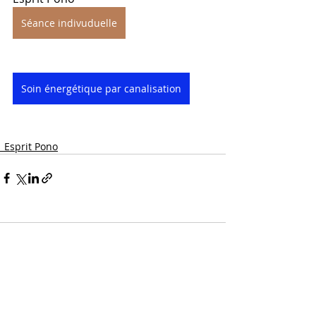
Séance indivuduelle
Soin énergétique par canalisation
_Esprit Pono
Commentaires
0.0/5 (0)
Commenter et noter...