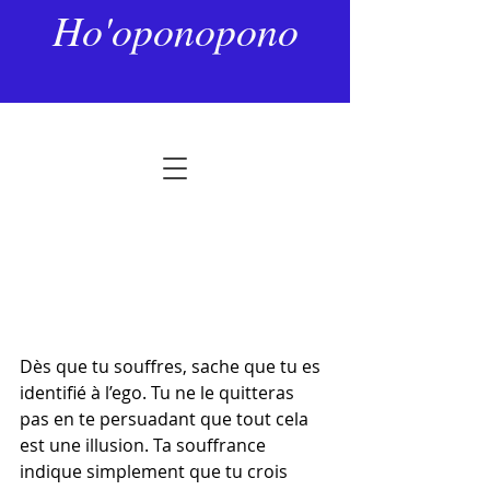
2 mars
2 min de lecture
Ho'oponopono
Reste à l’écoute de ton être
divin
Noté NaN étoiles sur 5.
Dès que tu souffres, sache que tu es 
identifié à l’ego. Tu ne le quitteras 
pas en te persuadant que tout cela 
est une illusion. Ta souffrance 
indique simplement que tu crois 