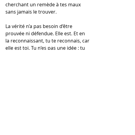
cherchant un remède à tes maux 
sans jamais le trouver.
La vérité n’a pas besoin d’être 
prouvée ni défendue. Elle est. Et en 
la reconnaissant, tu te reconnais, car 
elle est toi. Tu n’es pas une idée : tu 
es l’Être.
Esprit Amona : l’esprit de la terre.
S
éance individuelle
Soin énergétique par canalisation
_Esprit Mogahama