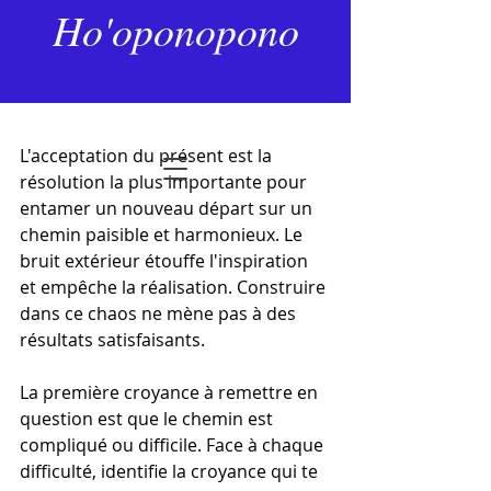
2 janv. 2025
2 min de lecture
Ho'oponopono
Tes centres d’intérêt
Dernière mise à jour :
27 janv.
Noté NaN étoiles sur 5.
L'acceptation du présent est la 
résolution la plus importante pour 
entamer un nouveau départ sur un 
chemin paisible et harmonieux. Le 
bruit extérieur étouffe l'inspiration 
et empêche la réalisation. Construire 
dans ce chaos ne mène pas à des 
résultats satisfaisants.
La première croyance à remettre en 
question est que le chemin est 
compliqué ou difficile. Face à chaque 
difficulté, identifie la croyance qui te 