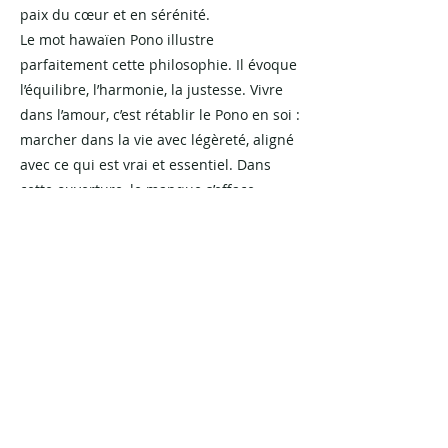
paix du cœur et en sérénité.
Le mot hawaïen Pono illustre
parfaitement cette philosophie. Il évoque
l’équilibre, l’harmonie, la justesse. Vivre
dans l’amour, c’est rétablir le Pono en soi :
marcher dans la vie avec légèreté, aligné
avec ce qui est vrai et essentiel. Dans
cette ouverture, le manque s’efface,
laissant place à une paix durable et à
une joie qui éclaire chaque instant,
transformant le quotidien en une danse
harmonieuse.
Riad Zein
Previous
Next