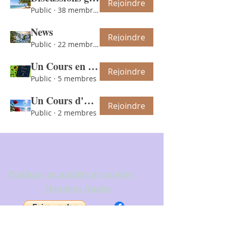
Rejoindre
Public
·
38 membres
News
Rejoindre
Public
·
22 membres
Un Cours en Miracles
Rejoindre
Public
·
5 membres
Un Cours d'Amour
Rejoindre
Public
·
2 membres
Politique de
confidentialité
Politique en matière de cookies
Mentions légales
© 2024 Riad Zein