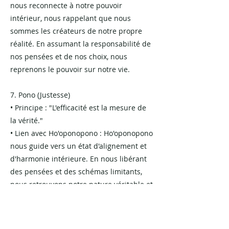
nous reconnecte à notre pouvoir
intérieur, nous rappelant que nous
sommes les créateurs de notre propre
réalité. En assumant la responsabilité de
nos pensées et de nos choix, nous
reprenons le pouvoir sur notre vie.
7. Pono (Justesse)
• Principe : "L'efficacité est la mesure de
la vérité."
• Lien avec Ho'oponopono : Ho'oponopono
nous guide vers un état d'alignement et
d'harmonie intérieure. En nous libérant
des pensées et des schémas limitants,
nous retrouvons notre nature véritable et
agissons en accord avec notre essence.
Ho'oponopono s'inscrit donc comme une