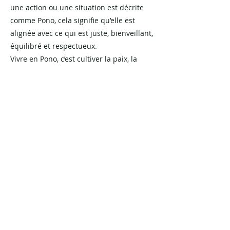
une action ou une situation est décrite
comme Pono, cela signifie qu’elle est
alignée avec ce qui est juste, bienveillant,
équilibré et respectueux.
Vivre en Pono, c’est cultiver la paix, la
droiture et l’harmonie dans chaque
pensée, chaque geste, chaque relation —
avec soi, avec les autres, et avec la Terre.
Riad Zein
Previous
Next
Pono&Huna
Politique de