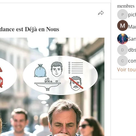
membres
pic
pichta1
Mar
dance est Déjà en Nous
Sa
db
dbsr49
co
compte
Voir to