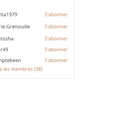
hta1979
S'abonner
979
ie Grenouille
S'abonner
ntosha
S'abonner
sr49
S'abonner
mptebeen
S'abonner
been
us les membres (38)