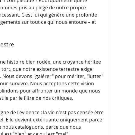
d'incomplétude ? Pourquoi cette quête 
incessante ? Parce que nous sommes pris au piège de notre propre 
, de ce juge intérieur incessant. C'est lui qui génère une profonde 
gements sur tout ce qui nous entoure – et 
restre
e histoire bien rodée, une croyance héritée 
et tenace : il nous fait croire, à tort, que notre existence terrestre exige 
. Nous devons "galérer" pour mériter, "lutter" 
our survivre. Nous acceptons cette vision 
lindons pour affronter un monde que nous 
e par le filtre de nos critiques.
e de l'évidence : la vie n'est pas censée être 
l. Elle devient exténuante uniquement parce 
e nous cataloguons, parce que nous 
st "bien" et ce qui est "mal".