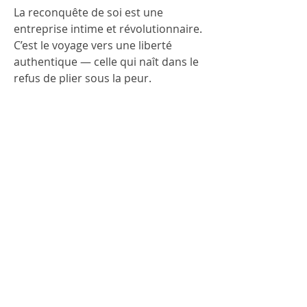
La reconquête de soi est une 
entreprise intime et révolutionnaire. 
C’est le voyage vers une liberté 
authentique — celle qui naît dans le 
refus de plier sous la peur.
Riad Zein
0
0
19
اكتب تعليقًا...
À propos
Partagez des anecdotes, des idées,
des photos et plus encore
...
Lire plus