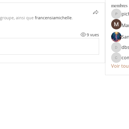
membres
pic
pichta1
e groupe, ainsi que
francensiamichelle
.
Mar
9 vues
Sa
db
dbsr49
co
compte
Voir to