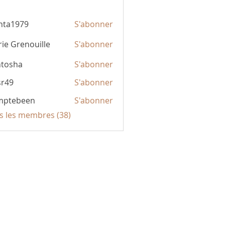
hta1979
S'abonner
979
ie Grenouille
S'abonner
ntosha
S'abonner
sr49
S'abonner
mptebeen
S'abonner
been
us les membres (38)