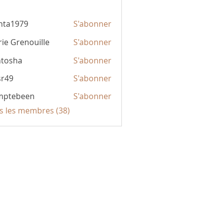
hta1979
S'abonner
979
ie Grenouille
S'abonner
ntosha
S'abonner
sr49
S'abonner
mptebeen
S'abonner
been
us les membres (38)