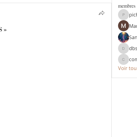
membres
pic
pichta1
Mar
S »
Sa
db
dbsr49
co
compte
Voir to