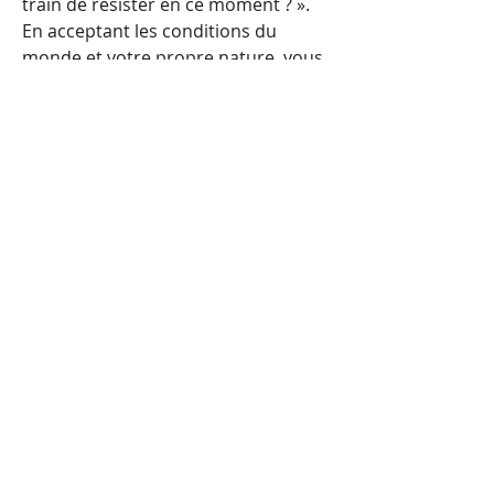
train de résister en ce moment ? ». 
En acceptant les conditions du 
monde et votre propre nature, vous 
ne perdez rien. Vous permettez 
simplement à l’univers de vous 
apporter tout ce que vous avez déjà 
semé. Grandir n'est pas une 
ascension pénible, c'est une éclosion 
naturelle.
Riad Zein
❤️
0
1
1
0
39
Rédigez un commentaire...
À propos
Partagez des anecdotes, des idées,