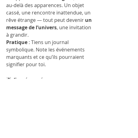
au-delà des apparences. Un objet 
cassé, une rencontre inattendue, un 
rêve étrange — tout peut devenir 
un 
message de l’univers
, une invitation 
à grandir.
Pratique
 : Tiens un journal 
symbolique. Note les événements 
marquants et ce qu’ils pourraient 
signifier pour toi.
🌟 En résumé
Vivre selon la conscience universelle, 
c’est 
habiter le monde avec 
profondeur
. C’est passer du mode 
“faire” au mode “être”. C’est 
reconnaître que 
chaque chose est 
sacrée
, que la vie est une œuvre 