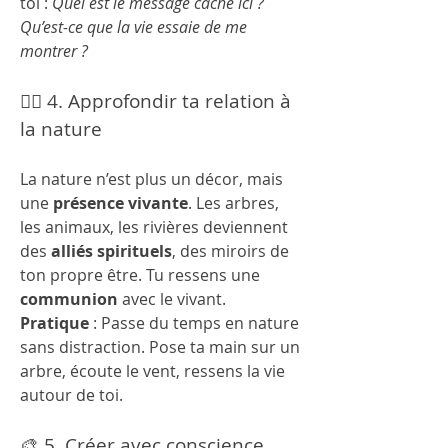
toi : 
Quel est le message caché ici ? 
Qu’est-ce que la vie essaie de me 
montrer ?
🧘‍♀️ 4. Approfondir ta relation à 
la nature
La nature n’est plus un décor, mais 
une 
présence vivante
. Les arbres, 
les animaux, les rivières deviennent 
des 
alliés spirituels
, des miroirs de 
ton propre être. Tu ressens une 
communion
 avec le vivant.
Pratique
 : Passe du temps en nature 
sans distraction. Pose ta main sur un 
arbre, écoute le vent, ressens la vie 
autour de toi.
🎨 5. Créer avec conscience