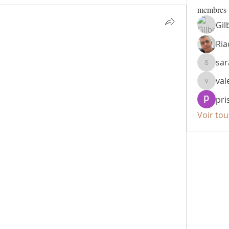
membres
Gil
Ria
sa
sarahbr
val
valerie
pri
Voir to