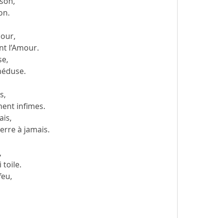
ison,
on.
jour,
nt l’Amour.
se,
 méduse.
s,
ent infimes.
ais,
erre à jamais.
,
toile.
feu,