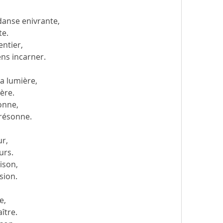
danse enivrante,
te.
entier,
ens incarner.
la lumière,
ère.
donne,
 résonne.
ur,
urs.
ison,
sion.
e,
ître.