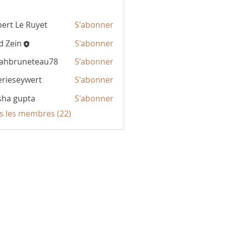
bert Le Ruyet
S'abonner
d Zein
S'abonner
rahbruneteau78
S'abonner
uneteau78
erieseywert
S'abonner
seywert
sha gupta
S'abonner
us les membres (22)