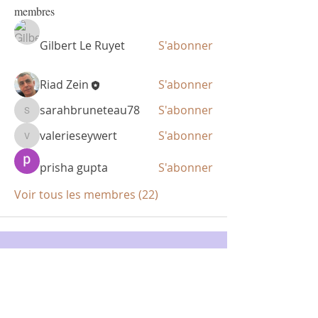
membres
Gilbert Le Ruyet
S'abonner
Riad Zein
S'abonner
sarahbruneteau78
S'abonner
sarahbruneteau78
valerieseywert
S'abonner
valerieseywert
prisha gupta
S'abonner
Voir tous les membres (22)
Politique de
confidentialité
Politique en matière de cookies