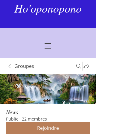
Ho'oponopono
Groupes
News
Public
·
22 membres
Rejoindre