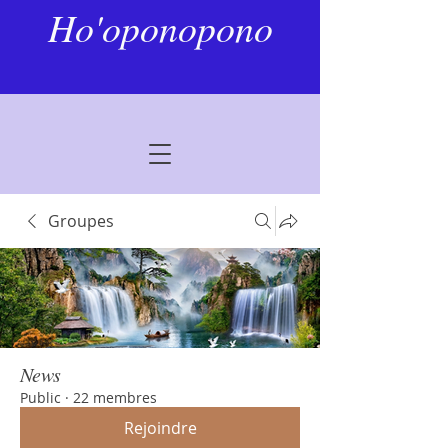
Ho'oponopono
Groupes
News
Public
·
22 membres
Rejoindre