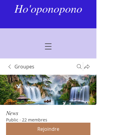
Ho'oponopono
Groupes
News
Public
·
22 membres
Rejoindre