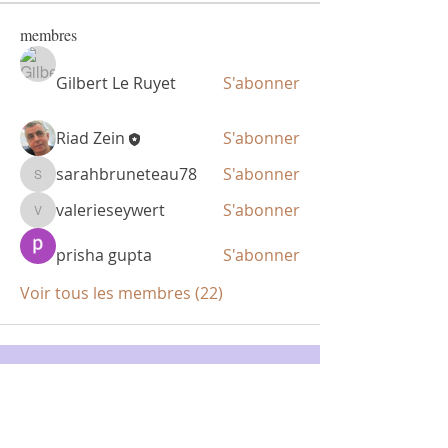
membres
Gilbert Le Ruyet
S'abonner
Riad Zein
S'abonner
sarahbruneteau78
S'abonner
sarahbruneteau78
valerieseywert
S'abonner
valerieseywert
prisha gupta
S'abonner
Voir tous les membres (22)
Politique de
confidentialité