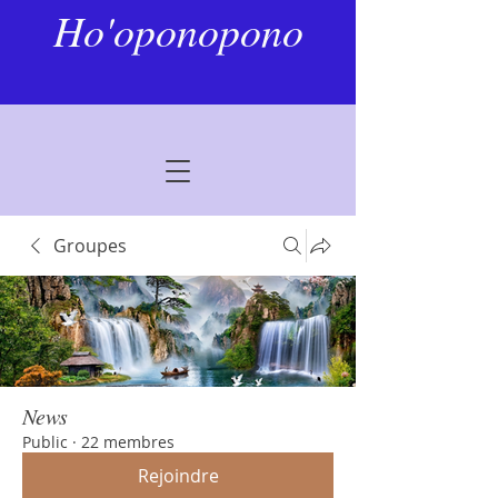
Ho'oponopono
Groupes
News
Public
·
22 membres
Rejoindre