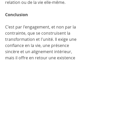
relation ou de la vie elle-même.
Conclusion
C'est par l'engagement, et non par la 
contrainte, que se construisent la 
transformation et l'unité. Il exige une 
confiance en la vie, une présence 
sincère et un alignement intérieur, 
mais il offre en retour une existence 
plus riche, plus authentique et plus 
harmonieuse. C'est dans cet 
équilibre constant entre 
l'acceptation et l'action que l'individu 
découvre un sens profond à ce qu'il 
fait, ainsi qu'une joie durable dans 
ses relations et ses entreprises.
Riad Zein