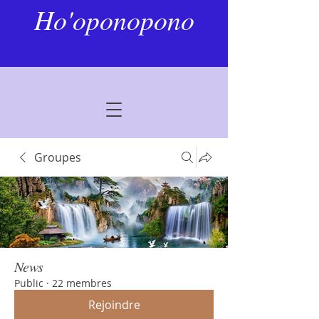
Ho'oponopono
Groupes
News
Public
·
22 membres
Rejoindre