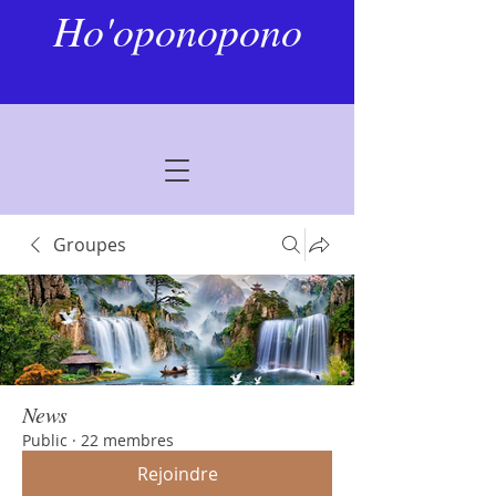
Ho'oponopono
Groupes
News
Public
·
22 membres
Rejoindre