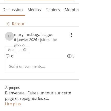
Discussion
Médias
Fichiers
Membres
Retour
maryline.bagalciague
maryline.bagalciague
6 janvier 2026
·
joined the
group.
0
0
5
Scrivi un commento...
À propos
Bienvenue ! Faites un tour sur cette
page et rejoignez les c
...
Lire plus