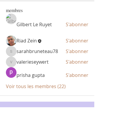
membres
Gilbert Le Ruyet
S'abonner
Riad Zein
S'abonner
sarahbruneteau78
S'abonner
sarahbruneteau78
valerieseywert
S'abonner
valerieseywert
prisha gupta
S'abonner
Voir tous les membres (22)
Politique de
confidentialité