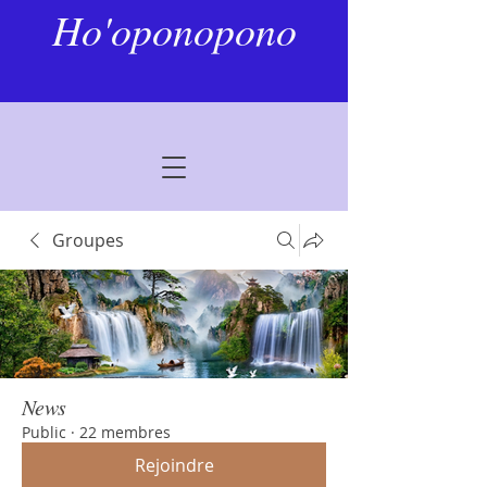
Ho'oponopono
Groupes
News
Public
·
22 membres
Rejoindre