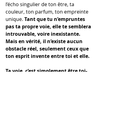
l’écho singulier de ton être, ta 
couleur, ton parfum, ton empreinte 
unique. 
Tant que tu n’empruntes 
pas ta propre voie, elle te semblera 
introuvable, voire inexistante. 
Mais en vérité, il n’existe aucun 
obstacle réel, seulement ceux que 
ton esprit invente entre toi et elle.
Ta voie, c’est simplement être toi-
même.
Éritron : l'esprit de l'air
Séance individuelle
Soin énergétique par canalisation
_Éritron : l'esprit de l'air