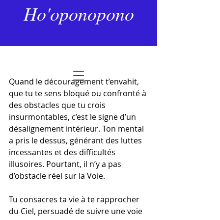
19 juin 2025
2 min de lecture
Ho'oponopono
La Voie
Dernière mise à jour :
27 janv.
Noté NaN étoiles sur 5.
Quand le découragement t’envahit, 
que tu te sens bloqué ou confronté à 
des obstacles que tu crois 
insurmontables, c’est le signe d’un 
désalignement intérieur. Ton mental 
a pris le dessus, générant des luttes 
incessantes et des difficultés 
illusoires. Pourtant, il n’y a pas 
d’obstacle réel sur la Voie.
Tu consacres ta vie à te rapprocher 
du Ciel, persuadé de suivre une voie 