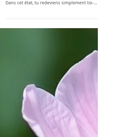
11 mai
2 min de lecture
Amour et égalité
Lorsque la paix t’habite, tu te sens pleinement
vivant, animé d’enthousiasme, de joie et d’élan.
Dans cet état, tu redeviens simplement toi-
même. La curiosité demeure naturellement
présente, car elle appartient à ton innocence
profonde. La paix ne peut être vécue que dans
la conscience de l’instant, même si cet état n’est
pas encore la pleine conscience absolue. Tu
accèdes à cette paix lorsque le désir cesse de
te diriger, lorsque tu entres dans un état de
non-vouloir, access