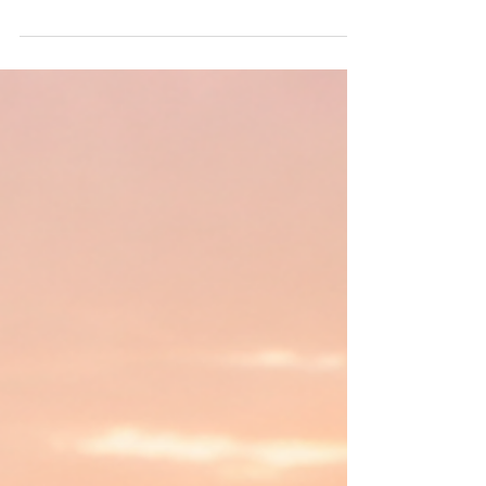
mentale, il te met en garde : si tu reconnais un
tel phénomène tu souffriras. C’est vrai, mais ce
qu’il ne dit pas est que si tu accueilles ta
souffrance elle disparaît, parce qu’elle n’est pas
réelle. Ne cherche l’irréalité que dans les
ressentis pénibles, c’est uniquement là où elle
réside. Elle n’est ni dans l’espace ni dans le
temps. Le réel est joyeux, peu importe sa
forme. Le monde est une imagination de ton
esprit qui projette t