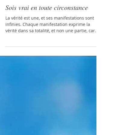
27 avr.
2 min de lecture
Sois vrai en toute circonstance
La vérité est une, et ses manifestations sont
infinies. Chaque manifestation exprime la
vérité dans sa totalité, et non une partie, car
elle est indivisible. L’illusion consiste à croire
qu’il pourrait exister quelque chose de vrai
sans être la vérité entière. Si je te dis que tu es
lumière, c’est vrai. Alors tu es aussi amour, car
l’amour est cette même vérité, déclinée sous