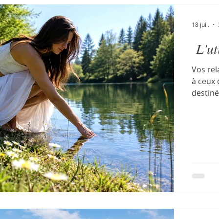
18 juil.
L'ut
Vos rel
à ceux 
destiné
relatio
avez pr
vous cr
survie.
l'échel