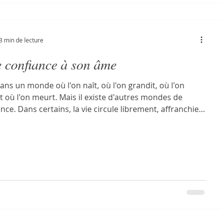
3 min de lecture
e confiance à son âme
dans un monde où l'on naît, où l'on grandit, où l'on
t et où l'on meurt. Mais il existe d'autres mondes de
nce. Dans certains, la vie circule librement, affranchie
aissance et de la mort. Dans d'autres, on naît et l'on
 chaque instant : on meurt au passé pour renaître
 présent. Seule demeure une expérience à vivre, une
nce en perpétuelle transformation. C'est sans doute ce
 monde qui te convient le mieux. Là, règnent la