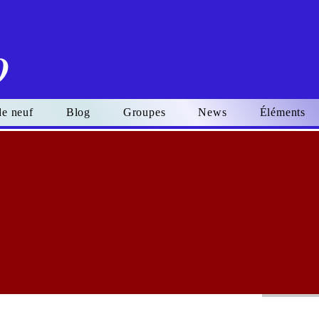
o
de neuf
Blog
Groupes
News
Éléments
Se connecter