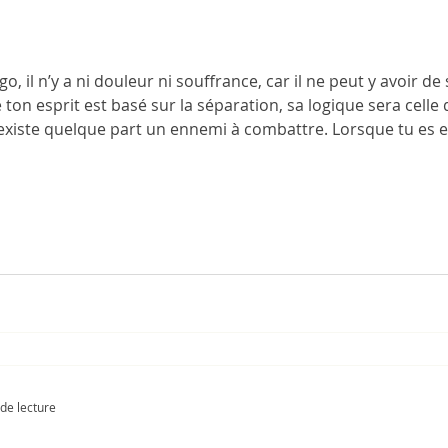
o, il n’y a ni douleur ni souffrance, car il ne peut y avoir de
on esprit est basé sur la séparation, sa logique sera celle d
existe quelque part un ennemi à combattre. Lorsque tu es ent
accord avec toi-même. Pour exprimer ton entièreté, tu dev
de lecture