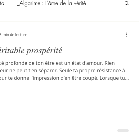
ta
_Algarime : L’âme de la vérité
e Vega et Reda
_Esprit Mourne
3 min de lecture
ritable prospérité
a : L’esprit de la mélodie
ité profonde de ton être est un état d'amour. Rien
ieur ne peut t'en séparer. Seule ta propre résistance à
Riad Zein
ur te donne l'impression d'en être coupé. Lorsque tu
 d'aimer, tu entres dans l'illusion de la séparation et tu
es. La conscience et l'amour sont
ciables. Plus tu t'ouvres à l'amour, plus ta conscience
le. C'est dans cette ouverture que tu reconnais
sivement ton identité véritable. Tant que tu résistes