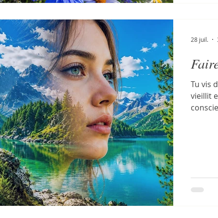
28 juil.
Fair
Tu vis 
vieilli
conscie
de la n
meurt à
dans le
conscie
dernier