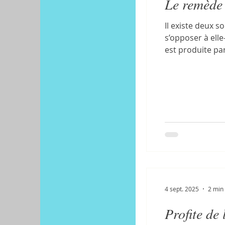
Le remède 
Il existe deux s
s’opposer à elle-
est produite par
la haine, la peur
4 sept. 2025
2 min 
Profite de 