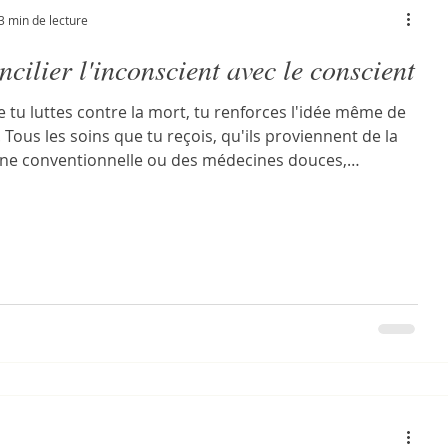
3 min de lecture
cilier l'inconscient avec le conscient
 tu luttes contre la mort, tu renforces l'idée même de
 Tous les soins que tu reçois, qu'ils proviennent de la
ne conventionnelle ou des médecines douces,
ent la vie physique. Au mieux, ils repoussent
nce de la mort. Tant que la peur demeure, la lutte
force entre deux
s antagonistes. Elle appartient à la logique de la
ion, de la survie et de la peur. Selon cette logique, la