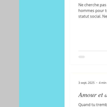
Ne cherche pas à
hommes pour te 
statut social. 
autres ou de te
3 sept. 2025
4 min 
Amour et 
Quand tu trembl