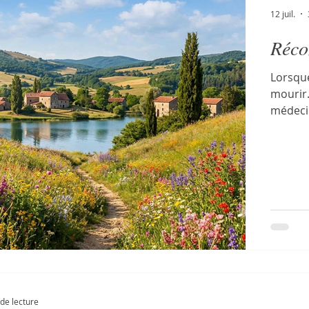
12 juil.
Récon
Lorsque
mourir.
médeci
prolong
l'échéa
continue. La lutte est toujours un rapport de 
énergie
séparat
mort fi
de lecture