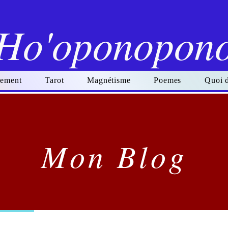
Ho'oponopon
ement
Tarot
Magnétisme
Poemes
Quoi 
Mon Blog