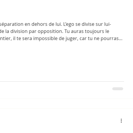
 séparation en dehors de lui. L’ego se divise sur lui-
e la division par opposition. Tu auras toujours le
ier, il te sera impossible de juger, car tu ne pourras
ras permettre à