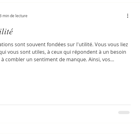
3 min de lecture
ilité
ations sont souvent fondées sur l'utilité. Vous vous liez
qui vous sont utiles, à ceux qui répondent à un besoin
 à combler un sentiment de manque. Ainsi, vos
ns deviennent des rapports d'instrumentalisation. Vous
is l'habitude d'attendre un retour avant de donner, car
oyez vivre dans une lutte permanente pour votre
 Cette manière d'être se reflète inévitablement à
le collective, voire mondiale. Lorsque les institution