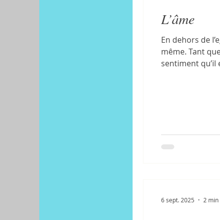
L’âme
En dehors de l’eg
même. Tant que t
sentiment qu’il 
pas être en dés
6 sept. 2025
2 min 