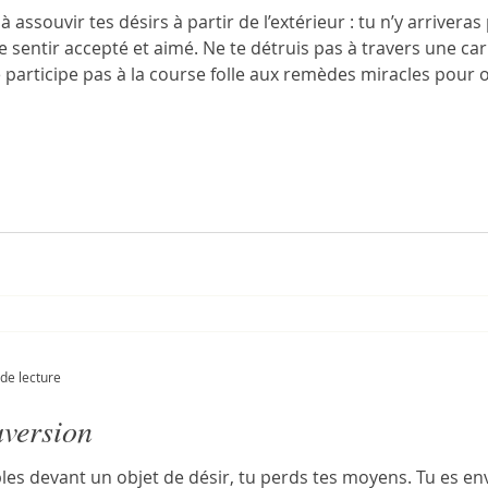
 assouvir tes désirs à partir de l’extérieur : tu n’y arriver
sentir accepté et aimé. Ne te détruis pas à travers une car
Ne participe pas à la course folle aux remèdes miracles pour
 trahir pour gagner de l’argent. Reste centré sur toi-même.
de lecture
aversion
es devant un objet de désir, tu perds tes moyens. Tu es en