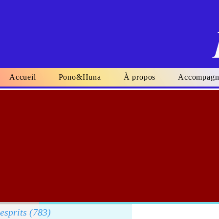
Accueil
Pono&Huna
À propos
Accompagn
 esprits
(783)
783 posts