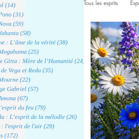
Tous les esprits
Espr
ol
(14)
14 posts
 Pono
(31)
31 posts
 Nova
(59)
59 posts
_Esprit Mogaham
Yahanta
(58)
58 posts
e : L’âme de la vérité
(38)
38 posts
 Mogahama
(25)
25 posts
_Archange Gabrie
e Gitta : Mère de l’Humanité
(24)
24 posts
 de Vega et Reda
(35)
35 posts
_Éritron : l'esprit d
 Mourne
(22)
22 posts
ge Gabriel
(57)
57 posts
 Amona
(67)
67 posts
’esprit du feu
(79)
79 posts
 : L’esprit de la mélodie
(26)
26 posts
: l'esprit de l'air
(29)
29 posts
es
(172)
172 posts