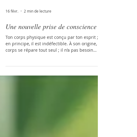
16 févr.
2 min de lecture
Une nouvelle prise de conscience
Ton corps physique est conçu par ton esprit ;
en principe, il est indéfectible. À son origine, le
corps se répare tout seul ; il n’a pas besoin
d’aide extérieure. Même des membres
atrophiés ou amputés repoussent
naturellement, car l’esprit les renouvelle à
chaque instant. Ton corps est une projection
de ton esprit, un programme qu’il a lancé pour
explorer d’autres possibilités de la vie. Ton
esprit est infaillible parce qu’il est connecté à
l’Intelligence divine. Ainsi, ton c